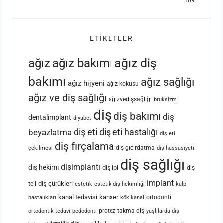
109
ETIKETLER
ağız bakımı
ağız diş
ağız
bakımı
ağız sağlığı
ağız hijyeni
ağız kokusu
ağız ve diş sağlığı
ağızvedişsağlığı
bruksizm
diş
diş bakımı
diş
dentalimplant
diyabet
diş eti
diş eti hastalığı
beyazlatma
diş eti
diş fırçalama
diş gıcırdatma
çekilmesi
diş hassasiyeti
diş sağlığı
dişimplantı
diş hekimi
diş ipi
diş
implant
diş çürükleri
teli
estetik
estetik diş hekimliği
kalp
kanal tedavisi
kanser
ortodonti
hastalıkları
kök kanal
protez
takma diş
ortodontik tedavi
pedodonti
yaşlılarda diş