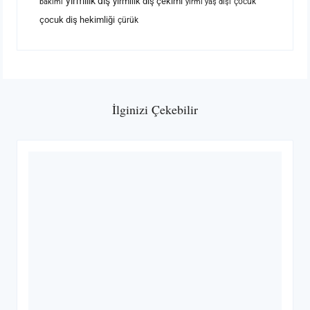
yirmilik diş
yirmilik diş çekimi
çocuk
bakımı
yirmi yaş dişi
çocuk diş hekimliği
çürük
İlginizi Çekebilir